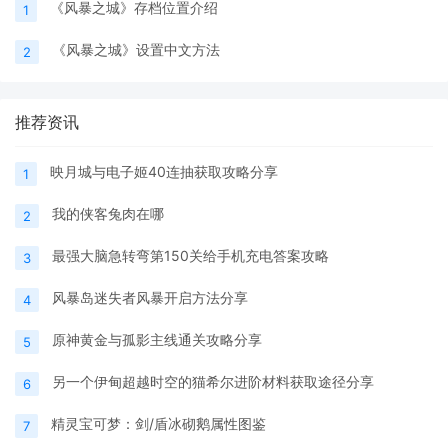
《风暴之城》存档位置介绍
1
《风暴之城》设置中文方法
2
推荐资讯
映月城与电子姬40连抽获取攻略分享
1
我的侠客兔肉在哪
2
最强大脑急转弯第150关给手机充电答案攻略
3
风暴岛迷失者风暴开启方法分享
4
原神黄金与孤影主线通关攻略分享
5
另一个伊甸超越时空的猫希尔进阶材料获取途径分享
6
精灵宝可梦：剑/盾冰砌鹅属性图鉴
7