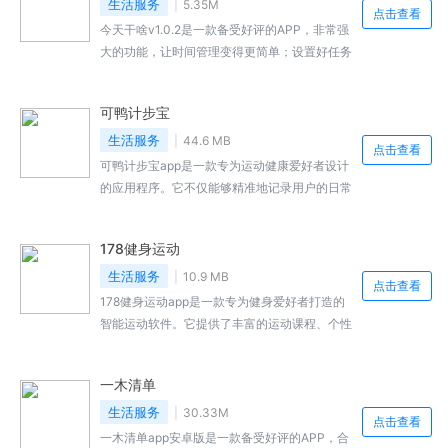
机内存，支持一键操作和多种清理功能。喜欢的
生活服务
5.35M
点击查看
用户不妨来本站来下载体验！
今天干啥v1.0.2是一款备受好评的APP，非常强
大的功能，让时间管理变得更简单；设置好任务
后根据需求设置番茄钟，功能有很多，任何时间
管理都能掌握到，展示了不错的计划，生活以及
可鸭计步宝
工作都可以使用这款平台哦，还是很不错的，不
需要迷茫，时刻提醒自己今天做了哪些事情，到
生活服务
44.6 MB
点击查看
时提前提醒，就来本站下载安装吧。
可鸭计步宝app是一款专为运动健康爱好者设计
的应用程序。它不仅能够精准地记录用户的日常
步数，还能够监测用户的运动状态，提供健康管
理建议。这款app以其简洁的用户界面、实用的
178健身运动
功能和准确的数据记录而受到广泛好评。可鸭计
步宝app支持将运动数据分享到社交平台，让用
生活服务
10.9 MB
点击查看
户可以与朋友一起分享运动的乐趣，增加运动的
178健身运动app是一款专为健身爱好者打造的
社交性和趣味性。感兴趣的小伙伴快来本站下载
智能运动软件。它提供了丰富的运动课程、个性
吧。
化的训练计划以及实时的运动数据监测，帮助用
户更好地进行健康管理和锻炼。通过这款软件，
一木清单
用户可以随时随地进行健身锻炼，享受健康生
活。178健身运动app还拥有一个活跃的社区，
生活服务
30.33M
点击查看
用户可以在这里分享自己的健身经验，互相鼓励
一木清单app安卓版是一款备受好评的APP，合