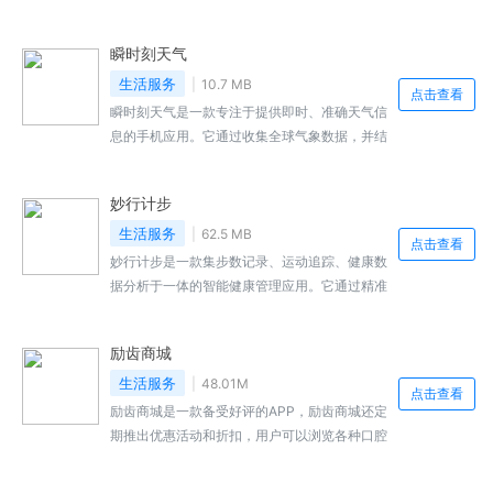
服支持，龙狙，悠悠有品官方提供安全可靠的装
备交易服务，里面的零元租专区也有丰富的补
瞬时刻天气
贴，甚至可以通过元租聘，你可以利用这款软件
可以更好的享受在线购买游戏装备的各种信息，
生活服务
10.7 MB
点击查看
采用多层加密技术确保交易过程的安全性，软件
瞬时刻天气是一款专注于提供即时、准确天气信
为用户提供了多种多样的交易模式，就来本站下
息的手机应用。它通过收集全球气象数据，并结
载安装吧。
合先进的算法，为用户提供实时的天气更新和预
报。无论是查看当前的温度、湿度，还是未来几
妙行计步
天的天气预报，用户都能通过这款软件轻松获得
所需信息。用户可以根据自己的需求，定制天气
生活服务
62.5 MB
点击查看
提醒、穿衣建议等个性化功能。感兴趣的小伙伴
妙行计步是一款集步数记录、运动追踪、健康数
快来本站下载吧。
据分析于一体的智能健康管理应用。它通过精准
的传感器技术，实时监测用户的步行、跑步等运
动数据，帮助用户了解自己的运动量，从而制定
励齿商城
更合理的健康计划。同时，软件还融入了社交元
素，让用户在追求健康的同时，也能享受分享的
生活服务
48.01M
点击查看
乐趣。感兴趣的小伙伴快来本站下载吧。
励齿商城是一款备受好评的APP，励齿商城还定
期推出优惠活动和折扣，用户可以浏览各种口腔
健康产品，新用户注册就送购物红包，涵盖了各
类口腔健康产品，拥有不同的商品资源，可以为