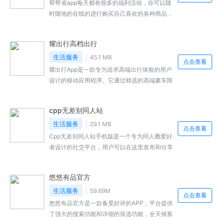
帮帮省app每天都有很多的福利活动，你可以随
时随地的在线的进行购买自己喜欢的各种商品，
不管是参加团购还是参加限时打折的活动都是可
以很好的去进行看得见的省钱的哦，优惠券领
耀出行高档出行
取，可满足用户的一切购物需求，各种商品分类
为我们带来，这里的省钱的购物方式有很多种，
生活服务
45.1 MB
点击查看
快来免费下载吧
耀出行App是一款专为追求高端出行体验的用户
设计的移动应用程序。它通过精选的高端豪车阵
容，为用户带来了不一样的乘车感受，无论是商
务出行还是休闲旅游，都能享受到尊贵的私人订
cpp无差别同人站
制服务。感兴趣的小伙伴快来本站下载吧。
生活服务
29.1 MB
点击查看
Cpp无差别同人站手机版是一个专为同人圈爱好
者设计的社交平台，用户可以在这里发布和分享
自己的同人作品，包括但不限于小说、漫画、插
画等。它提供了一个便捷的方式，让用户能够在
悠悠有品官方
移动设备上随时随地浏览和交流同人创作。感兴
趣的小伙伴快来本站下载吧。
生活服务
59.69M
点击查看
悠悠有品官方是一款备受好评的APP，平台提供
了强大的搜索功能和详细的筛选功能，全天候客