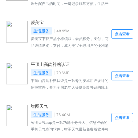
和支持。感兴趣的小伙伴快来本站下载吧。
理分配自己的时间，一键记录非常方便，生活开
支和每日的账单都可以在这里进行记录，该软件
中是有很多的功能的，详细的数据统计，你可以
爱美宝
在这里记录生活中的大小事情和重要事件，并调
整自己的待办清单，大家不论是生活记账还是消
生活服务
48.95M
点击查看
费清单工作事项等等都能在这里快速的记录下
爱美宝下载产品小样领取，会员积分，支付，商
来，让您的记录更加便捷，就来本站下载安装
品详情浏览，支付，成为美宝全球用户的便利消
吧。
费入口，该应用还有一个社区平台，购买，买的
放心！软件集产品优惠活动，帮助用户轻松上手
平顶山高龄补贴认证
各种妆容。喜欢的用户不妨来本站来下载体验！
生活服务
79.6MB
点击查看
平顶山高龄补贴认证是一款专为安卓用户设计的
便捷软件，专为全国老年人提供高龄补贴的线上
认证服务。这款软件极大地简化了认证流程，老
年人无需再亲自前往线下机构排队等待，只需通
智图天气
过智能手机即可完成申请和认证，省时省力，提
高了办事效率。
生活服务
76.40M
点击查看
智图天气app是一款功能十分强大、信息准确的
手机天气查询软件，智图天气最新免费版软件可
以为用户提供全国各地各个城市的精准天气信