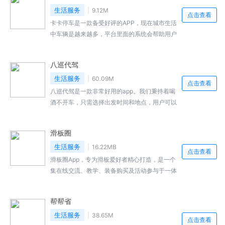
益，可以在该平台中看见的货车的类型有轻卡中
生活服务
9.12M
点击查看
重型车牵引车半挂车挂车专用车等，快来免费下
卡卡停车是一款备受好评的APP，现在城市生活
载吧
中车辆是越来越多，平台里面的系统会帮助用户
自动扣费，在使用这个平台结束停车之后，这个
功能非常实用，每当你在停车场停车时，可以帮
八巡代驾
助每一个车主解决停车困难，点击寻车按钮，更
有在线支付停车费用等服务，还在犹豫什么，卡
生活服务
60.09M
点击查看
卡停车会自动记录你的车辆位置，就来本站下载
八巡代驾是一款非常好用的app。我们秉持着喝
安装吧。
酒不开车，只需选择出发时间和地点，用户可以
通过应用程序快速叫车，海量代驾订单资源随时
在线处理，这样可以确保用户得到安全可靠的代
滑板圈
驾服务，用户无论身在何处，一键前往用户所在
地抢单，并告知代驾司机您的目的地，通过提供
生活服务
16.22MB
点击查看
安全便捷的代驾服务，支付方式灵活多样。喜欢
滑板圈App，专为滑板爱好者精心打造，是一个
的用户快来下载体验吧！
集在线交流、教学、装备购买及活动参与于一体
的全方位滑板运动平台。在这里，滑板爱好者不
仅能找到志同道合的朋友，还能不断提升自己的
帮帮省
滑板技巧，享受滑板带来的无限乐趣。
生活服务
38.65M
点击查看