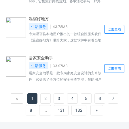
app，它集旅行路线规划、赛事活动参与、户外
资讯获取以及户外知识学习等多重功能于一体，
为用户提供了全方位的户外旅游运动服务体验。
温宿好地方
生活服务
43.78MB
点击查看
专为温宿县本地用户推出的一款综合性服务软件
《温宿好地方》带给大家，这款软件中有着当地
最新最热门的事件新闻，大家足不出户就可以看
到身边大小事，并且这里还有着丰富的便民内
居家安全助手
容，涵盖了生活缴费、出行交通、吃喝玩乐、购
物等多种内容哦。
生活服务
33.97MB
点击查看
居家安全助手是一款专为家庭安全设计的安卓软
件，它提供了全方位的安全检查功能，帮助用户
及时发现并处理居家安全隐患。通过这款软件，
用户可以轻松管理家庭安全，享受更加安心的生
«
1
2
3
4
5
6
7
活环境。
8
...
131
132
»