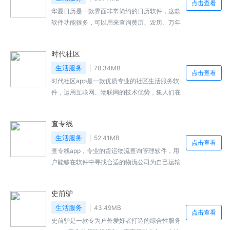
点击查看
供了密码保护和加密功能，确保用户的日记内容
华夏日历是一款界面非常简约的日历软件，这款
不会被未经授权的人查看。感兴趣的小伙伴快来
软件功能很多，可以用来查询黄历、农历、万年
本站下载吧。
历等信息，还可以查看到各种的节气，宜忌日
子，此外这里还可以查看到天气情况，非常的实
时代社区
用。
生活服务
78.34MB
点击查看
时代社区app是一款优质专业的社区生活服务软
件，运用互联网、物联网的技术优势，集人们在
生活、社交、出行等多领域服务于一体，实现一
体化社区智慧生活方式，让你的生活变得更加方
查专线
便快捷！
生活服务
52.41MB
点击查看
查专线app，专业的货运物流查询管理软件，用
户能够在软件中寻找合适的物流公司为自己运输
货物，随时查询自己的物流信息，跟踪物流订单
进度，同时软件还提供人脉拓展，拥有独特的专
史前驴
线功能，帮助物流企业能够获得更多的宣传，拥
有更多的资源，提高物流与企业的沟通，提供更
生活服务
43.49MB
点击查看
加便捷的物流运输服务。
史前驴是一款专为户外爱好者打造的综合性服务