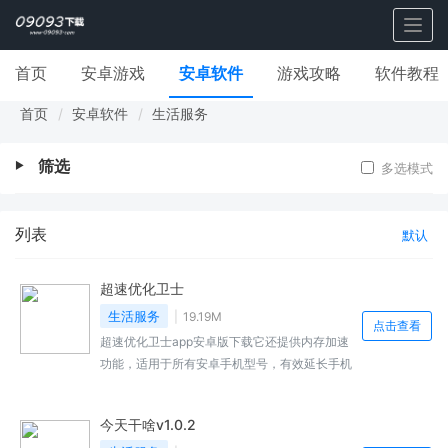
Togg
navig
首页
安卓游戏
安卓软件
游戏攻略
软件教程
首页
安卓软件
生活服务
筛选
多选模式
列表
默认
超速优化卫士
生活服务
19.19M
点击查看
超速优化卫士app安卓版下载它还提供内存加速
功能，适用于所有安卓手机型号，有效延长手机
的续航时间，防止它们占用手机资源，内存变
大，为用户提供个性化的省电方案，软件还具有
今天干啥v1.0.2
一键加速功能，时刻在线进行优化，从而释放手