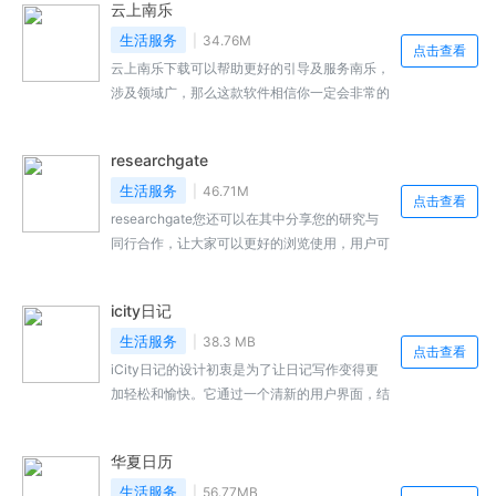
云上南乐
用户使用口腔产品提供很多的方便，用户还可以
随时打开手机进行详细的了解商品信息，软件提
生活服务
34.76M
点击查看
供了广泛的产品种类，帮助用户选择适合自己的
云上南乐下载可以帮助更好的引导及服务南乐，
产品，就来本站下载安装吧。
涉及领域广，那么这款软件相信你一定会非常的
需要，带你发现了解身边的变化，每天都会实时
更新最新的新闻动态，整合优势媒体资源，问
researchgate
政，对于一些问题提问，同时涵盖了南乐号南乐
热点南乐党建掌上问政便民生活等诸多功能，当
生活服务
46.71M
点击查看
用户遗失身份证后即可快速在线申请办理身份
researchgate您还可以在其中分享您的研究与
证。喜欢的用户不妨来本站来下载体验！
同行合作，让大家可以更好的浏览使用，用户可
以建立个人资料展示自己的研究成果，也可以自
由的下载其他用户们发布的内容，可以帮助相关
icity日记
的研究人员成功地上传更多的论文，你还可以与
您的同行联系并直接从您的手机向他们发送消
生活服务
38.3 MB
点击查看
息，快来免费下载吧
iCity日记的设计初衷是为了让日记写作变得更
加轻松和愉快。它通过一个清新的用户界面，结
合实用的功能，鼓励用户养成每日记录的习惯。
无论是记录日常生活的琐碎事，还是捕捉那些特
华夏日历
殊时刻的情感，iCity日记都能够提供恰当的工
具和环境。iCity日记非常重视用户的隐私，提
生活服务
56.77MB