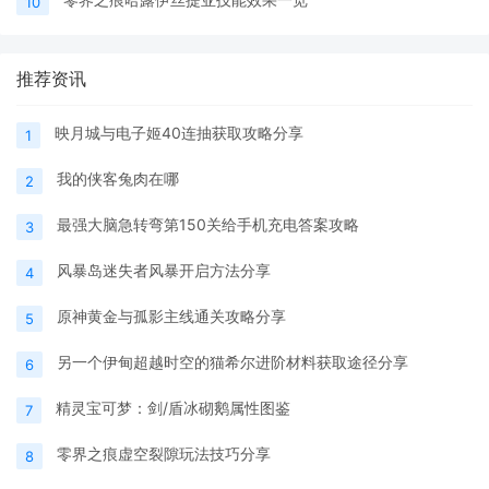
10
推荐资讯
映月城与电子姬40连抽获取攻略分享
1
我的侠客兔肉在哪
2
最强大脑急转弯第150关给手机充电答案攻略
3
风暴岛迷失者风暴开启方法分享
4
原神黄金与孤影主线通关攻略分享
5
另一个伊甸超越时空的猫希尔进阶材料获取途径分享
6
精灵宝可梦：剑/盾冰砌鹅属性图鉴
7
零界之痕虚空裂隙玩法技巧分享
8