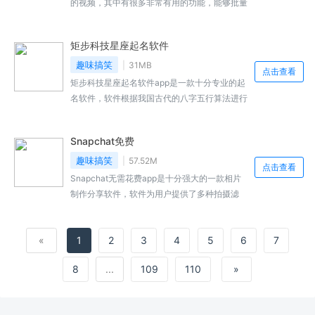
的视频，其中有很多非常有用的功能，能够批量
的添加水印，还有很多绚丽的帖纸，新手操作还
有流程介绍，可以编辑出各种的图片，制作更加
矩步科技星座起名软件
有魅力的图片，大家对于这款游戏还有什么不了
解的，就看看下面小编的相关介绍吧，说不定就
趣味搞笑
31MB
点击查看
有你喜欢的内容
矩步科技星座起名软件app是一款十分专业的起
名软件，软件根据我国古代的八字五行算法进行
设计的，用户通过软件将自家孩子的出生日期的
详细时间进行输入后就可以非常轻松的进行孩子
Snapchat免费
名字的生成，名字不仅好听还有有着非常好的吉
祥寓意，软件还提供多名线上卦师进行起名的相
趣味搞笑
57.52M
点击查看
关资讯，感兴趣的小伙伴快来本站下载吧。
Snapchat无需花费app是十分强大的一款相片
制作分享软件，软件为用户提供了多种拍摄滤
镜，可以为你的相片制作提供诸多的帮助，在软
件上用户可以非常轻松的为自己的相片添加各种
«
1
2
3
4
5
6
7
有趣的贴纸和特效，软件上还有诸多有趣的直播
频道和视频可以观看，软件有着保密功能性极强
8
...
109
110
»
的阅后即焚功能，为用户带来了隐私文件的交流
保障。