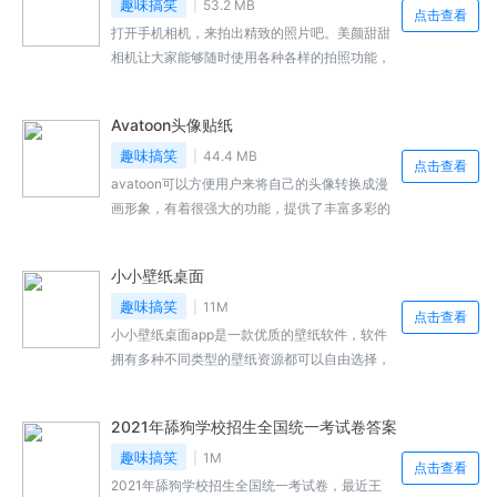
用它，使您成为自己的公主。一键就能生成可爱
趣味搞笑
53.2 MB
点击查看
的形象，感兴趣的话就来下载吧！
打开手机相机，来拍出精致的照片吧。美颜甜甜
相机让大家能够随时使用各种各样的拍照功能，
有着很多的素材，贴纸十分全面，文字可以轻松
调节，各种高级滤镜能够选择使用，喜欢就来下
Avatoon头像贴纸
载吧。
趣味搞笑
44.4 MB
点击查看
avatoon可以方便用户来将自己的头像转换成漫
画形象，有着很强大的功能，提供了丰富多彩的
素材可以来进行选择，都是非常有趣的，可以轻
松来制作出自己满意的头像，喜欢就来下载吧。
小小壁纸桌面
趣味搞笑
11M
点击查看
小小壁纸桌面app是一款优质的壁纸软件，软件
拥有多种不同类型的壁纸资源都可以自由选择，
还能直接通过关键词来查找，主题丰富，了解各
位使用者的大多数喜好，这里汇集了十分丰富的
2021年舔狗学校招生全国统一考试卷答案
壁纸资源，动态壁纸、3D壁纸、透明文字等多
种主题壁纸都有提供。软件内绝大多数的壁纸，
趣味搞笑
1M
点击查看
用户都是可以无需花费进行下载体验的。不管用
2021年舔狗学校招生全国统一考试卷，最近王