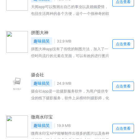
点击查看
看下面小编相关的介绍
天阅app可以预测出自己的事业以及婚姻爱情，
包括生活两种的各个方便，这个一个很神奇的软
件，其中有非常多的占卜案列，可以在更早的时
候给未来铺垫一条道路。更早的了解你的婚事，
拼图大神
以及各种的运气，大家对于这款软件还有什么不
了解的地方，就看看下面小编给大家带来的相关
趣味搞笑
32.9 MB
点击查看
介绍吧
拼图大神app没有了传统的制图方法，加入了一
些时尚流行的元素在里面，可以有效的进行图片
的编辑，可以过滤很多不好的画面，对图案进行
拼图，其中也有不少的素材可以使用，现在开始
摄会社
就能制作出自己喜欢的图片，大家对于这款软件
还有什么不了解的，就看看下面小编的相关介绍
趣味搞笑
24.9 MB
点击查看
吧
摄会社app是一款摄影服务软件，为用户提供专
业的线下摄影服务，软件上从模特到摄影师，化
妆师，道具定制等专业拍摄人员一应俱全，用户
可以在APP上发出自己的拍摄请求等待他人接
微商水印宝
单，用户均需要经过实名认证，以保证交易的安
全进行，用户可以在这里关注最新的摄影作品。
趣味搞笑
19.9 MB
点击查看
感兴趣的小伙伴快来本站下载吧！
微商水印宝APP能够制作出很多的图片以及各种