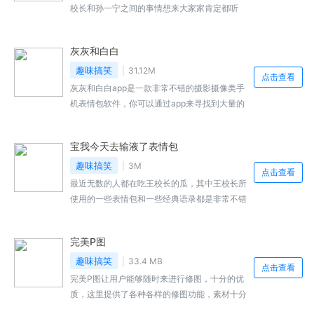
户是当做头像还是当做聊天背景图也都是十分合
校长和孙一宁之间的事情想来大家家肯定都听
适的。快来本站下载体验吧！
过，吃瓜也吃的挺开心的，舔狗舔到最后应有尽
有这句话，是在是太对了，就连王校长这样的人
灰灰和白白
也免不了来当舔狗，而在此次事件晒出的聊天记
录中，他的一些经典语录也被人整理出来做成了
趣味搞笑
31.12M
点击查看
2021年舔狗学校招生全国统一考试卷，有兴趣
灰灰和白白app是一款非常不错的摄影摄像类手
的朋友可以看看下方的试卷，还附有答案，看看
机表情包软件，你可以通过app来寻找到大量的
你能得几分。感兴趣的小伙伴快来本站下载吧。
以灰灰和白白两只小猫为主题的表情包，表情包
内容非常丰富，还有贴心设置，自动加入输入法
宝我今天去输液了表情包
的表情栏，用户可以在聊天发讯息的时候轻松使
用，感兴趣的小伙伴快来本站下载吧。
趣味搞笑
3M
点击查看
最近无数的人都在吃王校长的瓜，其中王校长所
使用的一些表情包和一些经典语录都是非常不错
的，网上不少编辑图片表情包的大手子已经开始
制作相关产品准备在以后聊天斗图的时候来上一
完美P图
张，震慑群雄，所以这次小编为大家带来了一些
宝我今天去输液了表情包，有需求的朋友可自行
趣味搞笑
33.4 MB
点击查看
下载保存。
完美P图让用户能够随时来进行修图，十分的优
质，这里提供了各种各样的修图功能，素材十分
全面，特效多多，自由来选择，免费让大家使