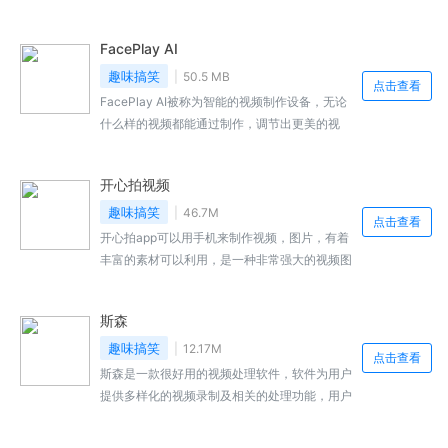
过滤镜功效，使做出来的照片更加漂亮动人，还
有很多的其他功效，让让照片不美都难，大家是
FacePlay AI
不是都懂了呢，还有不了解的就看看小编的相关
介绍吧。
趣味搞笑
50.5 MB
点击查看
FacePlay AI被称为智能的视频制作设备，无论
什么样的视频都能通过制作，调节出更美的视
频，有着变脸的功能，可以更换视频中人物的头
像，软件操作起来也很简单，融合了大量的流行
开心拍视频
的特效，各种民族的风格都能制作出来。大家还
有什么不懂的地方就看看下面小编给大家的相关
趣味搞笑
46.7M
点击查看
介绍吧。
开心拍app可以用手机来制作视频，图片，有着
丰富的素材可以利用，是一种非常强大的视频图
片编辑器，还有很多的表情包，通过它来制作属
于你个人的优质图片，画面清晰有着美好的视觉
斯森
体验，不会出现模糊不清的图片，还能根据你的
爱好推荐喜欢的内容，大家是不是还有不了解的
趣味搞笑
12.17M
点击查看
地方，就看看下面小编给大家的介绍吧。
斯森是一款很好用的视频处理软件，软件为用户
提供多样化的视频录制及相关的处理功能，用户
可以进行横竖屏、分辨率的参数设定，提供优质
的麦克风进行采音，支持进行帧率设置，软件无