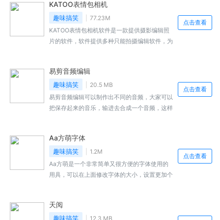
KATOO表情包相机
需ROOT，可以轻松使用，为用户提供全功能的
免费使用，后续还会为用户带来更多优秀的图片
趣味搞笑
77.23M
点击查看
功能。
KATOO表情包相机软件是一款提供摄影编辑照
片的软件，软件提供多种只能拍摄编辑软件，为
用户提供多种有趣好玩的图片，软件内收录有多
种时尚热门的趣味表情包，支持快速换头进行编
易剪音频编辑
辑生成，还有多种手机滤镜，是致力于为用户带
来欢乐，感兴趣的小伙伴快来本站下载吧。
趣味搞笑
20.5 MB
点击查看
易剪音频编辑可以制作出不同的音频，大家可以
把保存起来的音乐，输进去合成一个音频，这样
就加长了时间，也提高了音频的质量，是一种很
不错的在线用具，操作非常的简单，只需要导入
Aa方萌字体
音频，按照要求来剪接就可以了，大家对这款软
件还有什么不了解的，就看看下面小编的相关介
趣味搞笑
1.2M
点击查看
绍吧
Aa方萌是一个非常简单又很方便的字体使用的
用具，可以在上面修改字体的大小，设置更加个
性的风格，可以有效的装扮自己的字体，是自己
写的字，或是图片更加的美观，更加的有艺术
天阅
感，软件结合了书法的艺术，非常的有自己的创
意，大家对于这款软件还有什么不了解的，就看
趣味搞笑
12.3 MB