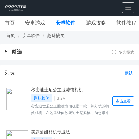
Togg
navig
首页
安卓游戏
安卓软件
游戏攻略
软件教程
首页
安卓软件
趣味搞笑
筛选
多选模式
列表
默认
秒变迪士尼公主脸滤镜相机
趣味搞笑
3.2M
点击查看
秒变迪士尼公主脸滤镜相机是一款非常好玩的特
效相机，在这里让你秒变迪士尼风格，为您带来
许多迪士尼的形象，并且滤镜模板是非常详细
的，带来了全新的体验你可以一键设置颜值管
美颜甜甜相机专业版
理，自由化的选择，现在只需轻轻一按就可以使