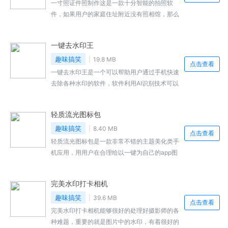
一寸照证件照制作这是一款十分智能的拍照软
件，如果用户的家庭住址附近没有照相馆，那么
这款软件可以帮你在家用手机进行证件照的制
作，包含智能美颜，正装更换，背景底色变更等
一键去水印王
一系列功能，操作方便简单，支持打印投递服
务，可以交由线下打印完成后送到家中，轻松便
趣味搞笑
19.8 MB
点击查看
利，感兴趣的小伙伴快来本站下载吧。
一键去水印王是一个可以帮助用户通过手机快速
去除各种水印的软件，软件利用AI识别技术可以
帮助用户快速进行水印的去除，支持多个视频平
台的视频直接进行导入去水印，为用户提供了一
轻质流光图标包
个功能丰富的视频编辑工具箱，支持视频的一键
提取和编辑，根据喜好进行相应的编辑，感兴趣
趣味搞笑
8.40 MB
点击查看
的小伙伴快来本站下载吧。
轻质流光图标包是一款非常不错的主题美化类手
机应用，用用户在合理给以一键为自己的app图
标进行更换，本次的图标包是有独立制作者制
作，采取轻拟物风格，有着独特的画面质感与光
完美水印打卡相机
泽，看起来更加束缚，用户可以在这里自行选择
替换，感兴趣的小伙伴快来本站下载吧。
趣味搞笑
39.6 MB
点击查看
完美水印打卡相机能够很好的处理好摄影师的各
种难题，重要的就是图片中的水印，有着很好的