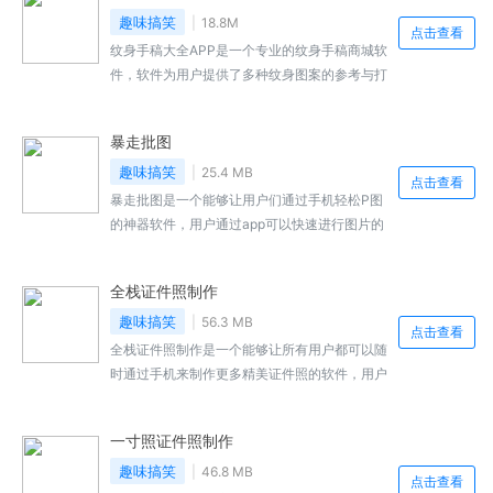
小功能的，快来下载吧。
趣味搞笑
18.8M
点击查看
纹身手稿大全APP是一个专业的纹身手稿商城软
件，软件为用户提供了多种纹身图案的参考与打
印，所有图片均为原创，请勿在未经作者同意前
转载，有着详细的图片分类以便于用户进行寻
暴走批图
找，原图高清，支持高倍放大，感兴趣的小伙伴
快来本站下载吧。
趣味搞笑
25.4 MB
点击查看
暴走批图是一个能够让用户们通过手机轻松P图
的神器软件，用户通过app可以快速进行图片的
P图处理，app为用户提供了多种好看有好玩的
贴纸和模板，用户可以一键应用，支持批量处
全栈证件照制作
理，随机匹配等多种功能，快速进行图片处理，
感兴趣的小伙伴快来本站下载吧。
趣味搞笑
56.3 MB
点击查看
全栈证件照制作是一个能够让所有用户都可以随
时通过手机来制作更多精美证件照的软件，用户
通过APP可以轻松地进行证件照的拍摄与制作，
提供了图片的美白，照片尺寸调整，纯色背景的
一寸照证件照制作
替换，用户通过APP可以制作出好看实用的证件
照来，感兴趣的小伙伴快来本站下载吧。
趣味搞笑
46.8 MB
点击查看