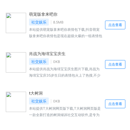
付，还可以使用全新上线的抖音支付进行支付，
多了一种支付方式，方便快捷，欢迎大家前来下
萌宠版拿来吧你
载使用。
社交娱乐
8.5MB
点击查看
本站提供萌宠版拿来吧你表情包下载,抖音萌宠
版拿来吧你表情包是现在超级火爆的一组表情包
图片,现在这个梗可以说是火遍全网了,很多人都
表示想要！各种各样的图片...,萌宠版拿来吧你表
肖战为海绵宝宝庆生
情包免费下载地址...
社交娱乐
0KB
点击查看
本站提供肖战为海绵宝宝庆生图片下载,肖战为
海绵宝宝庆35岁生日的表情包火上了热搜,不少
粉丝都想要同款的表情包,小编已经为大家找到
了！想要保存同款的图片去为...,肖战为海绵宝宝
t大树洞
庆生图片免费下载地址...
社交娱乐
0KB
点击查看
本站提供T大树洞网页版下载,T大树洞网页版是
一款全新打造的树洞倾诉社交互动软件,是专为
在校的学生们进行打造的,可以享受到更是不错
的互动体验,是大家...,T大树洞网页版免费下载地