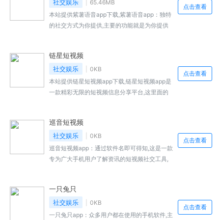
社交娱乐
65.46MB
点击查看
本站提供紫薯语音app下载,紫薯语音app：独特
的社交方式为你提供,主要的功能就是为你提供
语音交友的机遇。这里汇聚了全国各地各个地区
的用户,你可以...,紫薯语音免费下载地址...
链星短视频
社交娱乐
0KB
点击查看
本站提供链星短视频app下载,链星短视频app是
一款精彩无限的短视频信息分享平台,这里面的
短视频资源是很丰富的,时长会更新当下最新最
火的短视频,线上...,链星短视频免费下载地址...
巡音短视频
社交娱乐
0KB
点击查看
巡音短视频app：通过软件名即可得知,这是一款
专为广大手机用户了解资讯的短视频社交工具,
你可以到这里来查看多个领域的新闻资讯,无论
是体育类、娱乐类、美女帅哥类还是军事类的新
一只兔只
闻都可以来到这里了解,...
社交娱乐
0KB
点击查看
一只兔只app：众多用户都在使用的手机软件,主