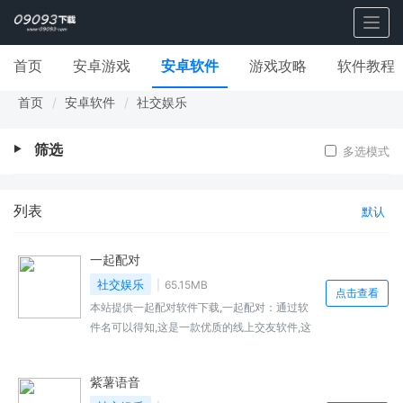
Togg
navig
首页
安卓游戏
安卓软件
游戏攻略
软件教程
首页
安卓软件
社交娱乐
筛选
多选模式
列表
默认
一起配对
社交娱乐
65.15MB
点击查看
本站提供一起配对软件下载,一起配对：通过软
件名可以得知,这是一款优质的线上交友软件,这
里有匹配专区为你提供,点击“匹配”功能键就能快
速地匹配到优...,一起配对免费下载地址...
紫薯语音