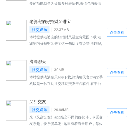
要的功能就是为提供多种表情包,表情包的表情
多样并且图片丰富,无论你是有什么情绪都可以
在这里找到相应的表情包,让你更好地表达你的
老婆宠的好招财又进宝
情绪,丰富你和好友的聊...
社交娱乐
22.37MB
点击查看
本站提供老婆宠的好招财又进宝背景图下载,老
婆宠的好招财又进宝这一句话没有说错,所以呢,
广大的男同胞呢一定要好好的宠自己的老婆。现
在小编也为大家带来了一个放肆秀...,老婆宠的好
滴滴聊天
招财又进宝背景图免费下载地址...
社交娱乐
30MB
点击查看
本站提供滴滴聊天app下载,滴滴聊天官方app手
机版是一款互动社交移动交友平台软件,在平台
内用户是可以认识到不同行业内的好友哦,快速
在线就能开启全...,滴滴聊天免费下载地址...
又甜交友
社交娱乐
29.98MB
点击查看
来《又甜交友》app结交不同的好伙伴，享受交
友乐趣，快乐脱单吧~这里有着海量用户，每位
用户都是经过实名认证进来的，大家可以放心交