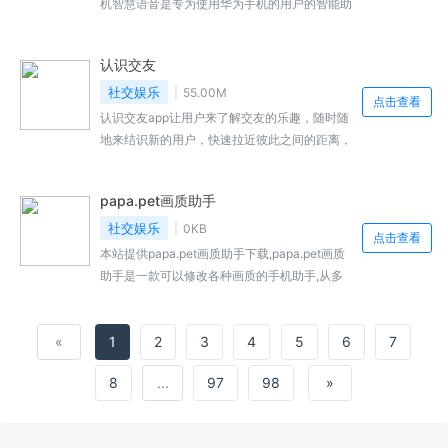
机智慧语音是专为使用华为手机的用户的智能助
理。新增了播放的控制能力、韩语实时转写能
力、语音查询设备等多种功能。并...,华为手机智
认识交友
慧语音AI字幕新版免费下载地址...
社交娱乐
55.00M
点击查看
认识交友app让用户来了解交友的乐趣，随时随
地来结识新的用户，快速拉近彼此之间的距离，
玩起来很是有趣，了解各种各样的社交功能，很
是精彩。
papa.pet画质助手
社交娱乐
0KB
点击查看
本站提供papa.pet画质助手下载,papa.pet画质
助手是一款可以修改各种画质的手机助手,从多
个方面来完成画质的优化,让吃鸡的体验得到迅
速的提升,包含...,papa.pet画质助手免费下载地
«
1
2
3
4
5
6
7
址...
8
...
97
98
»