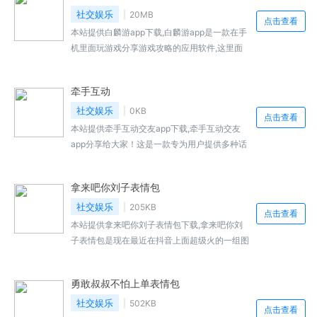
社交娱乐
20MB
点击查看
本站提供白麟游app下载,白麟游app是一款在手
机里面玩游戏分享游戏攻略的应用软件,这里面
的应用资源还是比较丰富的,大家在手机里面可
以自由来选择...,白麟游免费下载地址...
牵手互动
社交娱乐
0KB
点击查看
本站提供牵手互动交友app下载,牵手互动交友
app分享给大家！这是一款专为用户提供多种话
题的手机社交软件,这里有多种话题为你提供,如
果你感兴趣你就可以...,牵手互动交友app免费下
拿来吧你刘子表情包
载地址...
社交娱乐
205KB
点击查看
本站提供拿来吧你刘子表情包下载,拿来吧你刘
子表情包是现在最近在抖音上面超级火的一组图
片,很多人都想要,在这里呢,小编也为大家提供了
全套的表情包资源哦。...,拿来吧你刘子表情包免
勇敢叔叔不怕上单表情包
费下载地址...
社交娱乐
502KB
点击查看