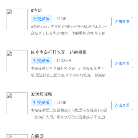
友，在这里有着多种不同交友方式，涵盖了语
e淘信
音、情书、随机匹配、附近的人、兴趣圈子等，
完全不用担心找到人聊天哦。
社交娱乐
67MB
点击查看
e淘信app：优质的购物行业的手机通信工具,平
台结合了社交和购物为一体的手机软件,平台的
功能多样并且软件占用的手机空间小,你可以轻
松地在手机上进行群组管理,平台的登录方式简
红伞伞白杆杆吃完一起躺板板
单,直接点击手机号码就...
社交娱乐
11.38MB
点击查看
本站提供红伞伞白杆杆吃完一起躺板板图片下
载,最近抖音上面的红伞伞白杆杆吃完一起躺板
板图片真的是太火了,小编也看到了不少人误食
野生菌而中毒的新闻,真的是！所以呢,大...,红伞
爱玩短视频
伞白杆杆吃完一起躺板板图片免费下载地址...
社交娱乐
28MB
点击查看
本站提供爱玩短视频app下载,爱玩短视频app是
一款为广大用户带来欢乐的短视频娱乐平台,这
里面的短视频资源是丰富的,能让大家在平台里
面轻松自由的玩耍...,爱玩短视频免费下载地址...
白麟游