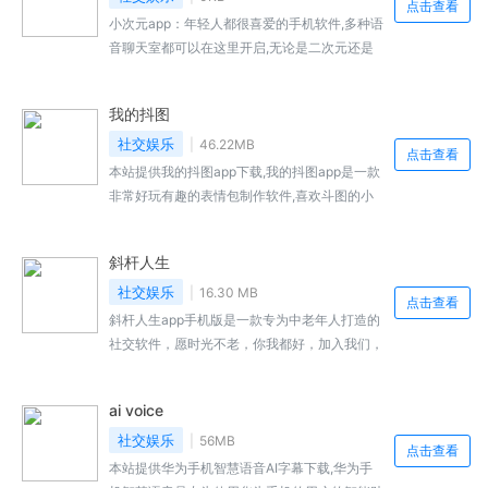
点击查看
小次元app：年轻人都很喜爱的手机软件,多种语
音聊天室都可以在这里开启,无论是二次元还是
多种故事主播都能在这里收听到。为你提供一个
更加纯粹的交友平台,语音交友让你发现更多有
我的抖图
趣的其他用户,让你兴趣...
社交娱乐
46.22MB
点击查看
本站提供我的抖图app下载,我的抖图app是一款
非常好玩有趣的表情包制作软件,喜欢斗图的小
伙伴可以直接前来寻找免费的表情包素材,而且
还有着许多的素...,我的抖图免费下载地址...
斜杆人生
社交娱乐
16.30 MB
点击查看
斜杆人生app手机版是一款专为中老年人打造的
社交软件，愿时光不老，你我都好，加入我们，
重返青春时期，追忆有情有义的时代，即时岁月
在你脸上留下的浓重的痕迹，也阻挡不了你寻找
ai voice
幸福的一颗心，快来下载吧。
社交娱乐
56MB
点击查看
本站提供华为手机智慧语音AI字幕下载,华为手