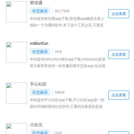
密信通
址...
社交娱乐
66.77MB
点击查看
本站提供密信通app下载,密信通app确是全新上
线的一个沟通的软件,有了这个工具之后,只要是
能让大家轻松的互动和沟通,这样呢,也能为你去
提供更多...,密信通免费下载地址...
millionfun
社交娱乐
0KB
点击查看
本站提供millionfun满分app下载,millionfun是深
受大家所喜欢的一款有趣的聊天交友app,玩法很
刺激,因为在这里也全部都是真实的用户,绝对没
有虚...,millionfun满分app免费下载地址...
手心社区
社交娱乐
58MB
点击查看
本站提供手心社区app下载,手心社区app是一款
面向同城的移动社交软件,汇聚的玩家真的是超
多的,每个人都可以在这里快速的寻找到那个适
合自己的人,线...,手心社区免费下载地址...
小次元
社交娱乐
0KB