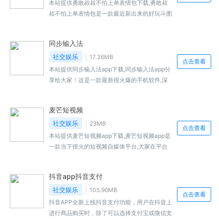
本站提供勇敢叔叔不怕上单表情包下载,勇敢叔
叔不怕上单表情包是一款最近新出来的好玩斗图
表情图片,大家可以免费快速的保存到手机本地,
点击了页面的链接地址,就可...,勇敢叔叔不怕上
同步输入法
单表情包免费下载地址...
社交娱乐
17.36MB
点击查看
本站提供同步输入法app下载,同步输入法app分
享给大家！这是一款最新很火爆的手机软件,深
受众多微商行业从业者的用户的喜爱,这里有多
种朋友圈素材让你...,同步输入法免费下载地址...
麦芒短视频
社交娱乐
23MB
点击查看
本站提供麦芒短视频app下载,麦芒短视频app是
一款当下很火的短视频自媒体平台,大家在平台
来制作短视频作品,添加短视频,或者是相册,在里
面添加好听的...,麦芒短视频免费下载地址...
抖音app抖音支付
社交娱乐
105.96MB
点击查看
抖音APP全新上线抖音支付功能，用户在抖音上
进行商品购买时，除了可以选择支付宝或微信支