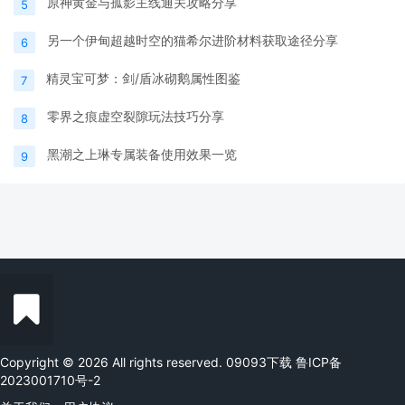
原神黄金与孤影主线通关攻略分享
5
另一个伊甸超越时空的猫希尔进阶材料获取途径分享
6
精灵宝可梦：剑/盾冰砌鹅属性图鉴
7
零界之痕虚空裂隙玩法技巧分享
8
黑潮之上琳专属装备使用效果一览
9
Copyright © 2026 All rights reserved. 09093下载
鲁ICP备
2023001710号-2