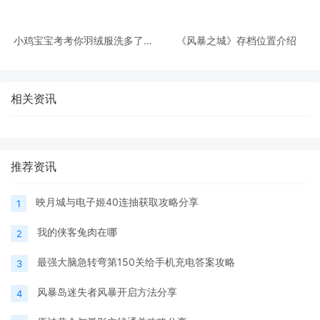
小鸡宝宝考考你羽绒服洗多了保
《风暴之城》存档位置介绍
暖性会变差吗
相关资讯
推荐资讯
映月城与电子姬40连抽获取攻略分享
1
我的侠客兔肉在哪
2
最强大脑急转弯第150关给手机充电答案攻略
3
风暴岛迷失者风暴开启方法分享
4