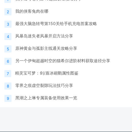
我的侠客兔肉在哪
2
最强大脑急转弯第150关给手机充电答案攻略
3
风暴岛迷失者风暴开启方法分享
4
原神黄金与孤影主线通关攻略分享
5
另一个伊甸超越时空的猫希尔进阶材料获取途径分享
6
精灵宝可梦：剑/盾冰砌鹅属性图鉴
7
零界之痕虚空裂隙玩法技巧分享
8
黑潮之上琳专属装备使用效果一览
9