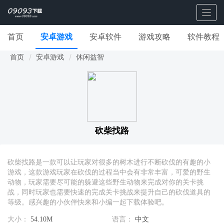
Togg
navig
首页
安卓游戏
安卓软件
游戏攻略
软件教程
首页
安卓游戏
休闲益智
砍柴找路
砍柴找路是一款可以让玩家对很多的树木进行不断砍伐的有趣的小
游戏，这款游戏玩家在砍伐的过程当中会有非常丰富，可爱的野生
动物，玩家需要尽可能的躲避这些野生动物来完成对你的关卡挑
战，同时玩家也需要快速的完成关卡挑战来提升自己的砍伐道具的
等级。感兴趣的小伙伴快来和小编一起下载体验吧。
大小：
54.10M
语言：
中文