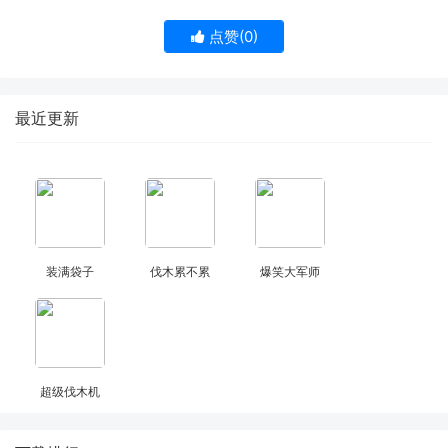
点赞(
0
)
最近更新
装满袋子
伐木累不累
爆笑大军师
超级伐木机