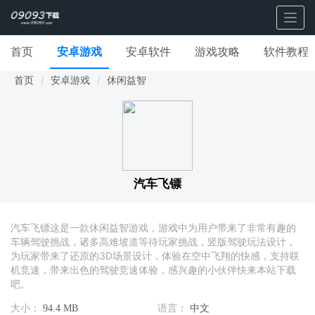
Togg
navig
首页
安卓游戏
安卓软件
游戏攻略
软件教程
首页
安卓游戏
休闲益智
汽车飞镖
汽车飞镖这是一款休闲益智游戏，游戏中为用户带来了非常有趣的
车辆驾驶挑战，诸多高难坡道等待玩家挑战，竖版驾驶玩法设计，
为玩家带来了还原的3D场景设计，体验在空中飞翔的快感，支持联
机竞速，带来出色的驾驶竞速体验，感兴趣的小伙伴快来本站下载
吧。
大小：
94.4 MB
语言：
中文