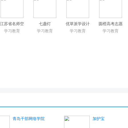
江苏省名师空
七盏灯
优草派学设计
圆橙高考志愿
中课堂登录平
学习教育
学习教育
学习教育
学习教育
台
青岛干部网络学院
加护宝