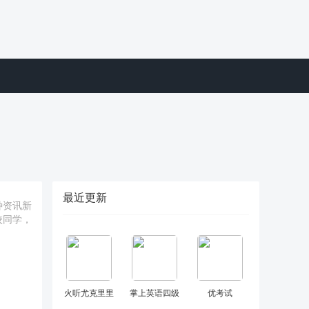
最近更新
种资讯新
校同学，
火听尤克里里
掌上英语四级
优考试