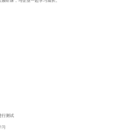
音频听课，与企业一起学习成长。
进行测试
学习