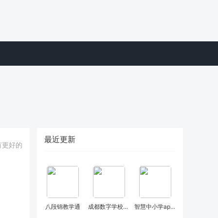
最近更新
有更好的
八段锦教学通
成都数字学校卓鹿
智慧中小学app2022圣诞版