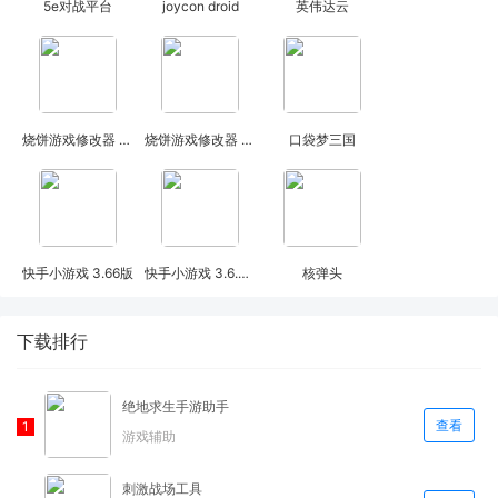
5e对战平台
joycon droid
英伟达云
烧饼游戏修改器 免root版
烧饼游戏修改器 3.1.0版
口袋梦三国
快手小游戏 3.66版
快手小游戏 3.6.6版
核弹头
下载排行
绝地求生手游助手
查看
游戏辅助
刺激战场工具