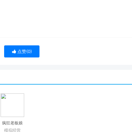
点赞(
0
)
疯狂老板娘
模拟经营