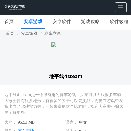
Togg
navig
首页
安卓游戏
安卓软件
游戏攻略
软件教程
首页
安卓游戏
赛车竞速
地平线4steam
地平线4steam是一个很有趣的赛车游戏，大家可以去找很多车辆，
大家会拥有很多地形，有很多的关卡可以去挑战，需要在游戏中发
挥出自己驾驶实力来，一起来赢得这个比赛吧，欢迎大家来小编这
里了解更多。
大小：
96.53 MB
语言：
中文