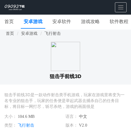
Togg
navig
首页
安卓游戏
安卓软件
游戏攻略
软件教程
首页
安卓游戏
飞行射击
狙击手前线3D
狙击手前线3D是一款动作射击类手机游戏，玩家在游戏里将变为一
名专业的狙击手，玩家的任务便是举起武器去捕杀自己的任务目
标，将目标一网打尽，斩尽杀绝，游戏的画面很是
大小：
104.6 MB
语言：
中文
类型：
飞行射击
版本：
V2.0