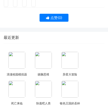
点赞(
0
)
最近更新
浪漫校园模拟器
烧脑思维
异星大冒险
死亡来临
快逃吧人类
银色王国的圣杯