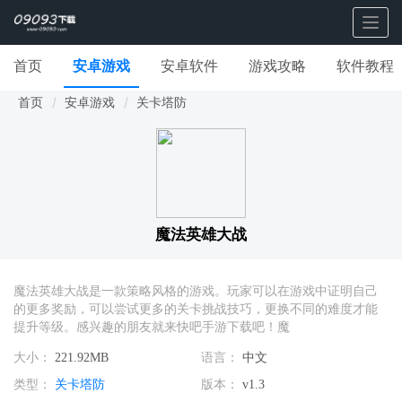
Togg
navig
首页
安卓游戏
安卓软件
游戏攻略
软件教程
首页
安卓游戏
关卡塔防
魔法英雄大战
魔法英雄大战是一款策略风格的游戏。玩家可以在游戏中证明自己
的更多奖励，可以尝试更多的关卡挑战技巧，更换不同的难度才能
提升等级。感兴趣的朋友就来快吧手游下载吧！魔
大小：
221.92MB
语言：
中文
类型：
关卡塔防
版本：
v1.3