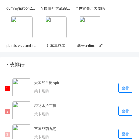
dummynation2024
全民僵尸大战999999钻999999金币
全世界僵尸大团结
plants vs zombies 2
列车幸存者
战争online手游
下载排行
大国战手游apk
查看
关卡塔防
塔防水浒百度
查看
关卡塔防
三国战萌九游
查看
关卡塔防