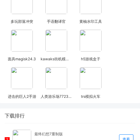
多玩部落冲突
手语翻译官
黄柚水印工具
面具magisk24.3
kawaks街机模拟器金手指
h5游戏盒子
进击的巨人2手游
人类游乐场7723(自带模组)
trs模拟火车
下载排行
最终幻想7重制版
查看