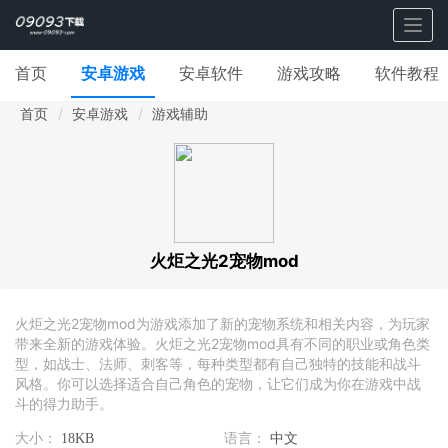
Togg
navig
首页
安卓游戏
安卓软件
游戏攻略
软件教程
首页
安卓游戏
游戏辅助
火炬之光2宠物mod
火炬之光2宠物mod为游戏添加了新的宠物系统和相关内容，为玩家
带来全新的游戏体验。火炬之光2宠物mod具有不同的职业或角色类
型，如战士、法师、刺客等，每种类型都有自己独特的技能和战斗
风格。你可以选择适合自己角色的宠物，让它们成为你在游戏中战
斗的得力助手。
大小：
18KB
语言：
中文