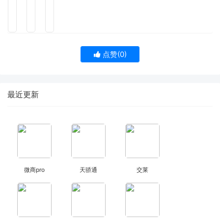
点赞(
0
)
最近更新
微商pro
天骄通
交莱