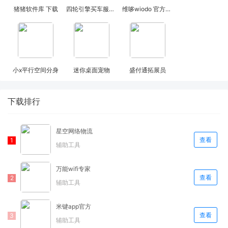
猪猪软件库 下载
四轮引擎买车服务官网版 v1.2.6
维哆wiodo 官方版 v1.2.1
小x平行空间分身
迷你桌面宠物
盛付通拓展员
下载排行
星空网络物流
查看
辅助工具
万能wifi专家
查看
辅助工具
米键app官方
查看
辅助工具